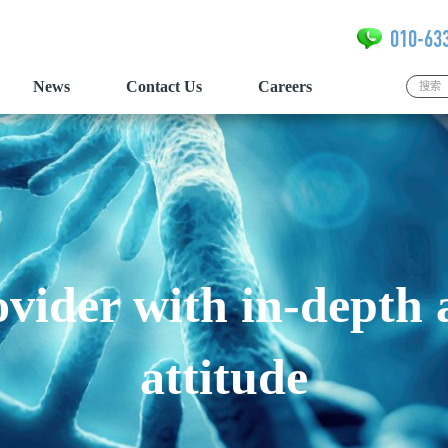
010-63
News
Contact Us
Careers
vider with in-depth
attitude