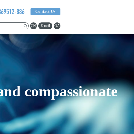
369512-886
Contact Us
CN
E-mail
OA
 and compassionate