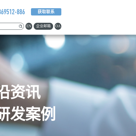
369512-886
获取联系
EN
企业邮箱
OA
沿资讯
研发案例