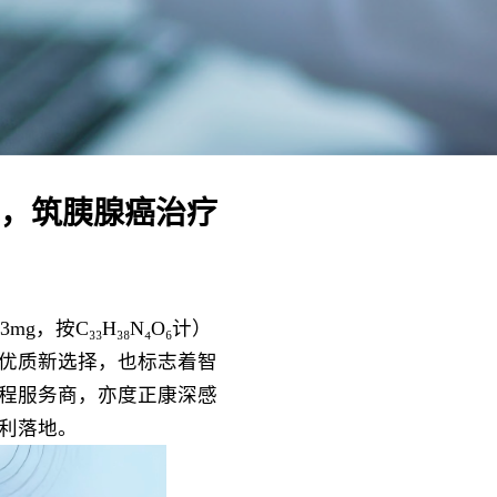
，筑胰腺癌治疗
按C₃₃H₃₈N₄O₆计）
优质新选择，也标志着
智
程服务商，亦度正康深感
利落地。