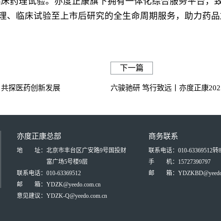
代等临床药理试验。亦度正康旗下拥有一体化综合服务平台，
理、临床试验至上市后研究的全生命周期服务，助力药品
下一篇
会 共探医药创新发展
六骏驰研 笃行致远丨亦度正康20
亦度正康总部
商务联系
地 址：
北京市丰台区广安路9号国投财
联系电话：010-63369512转8
富广场5号楼9层
手 机：15727390797
联系电话：
010-63369512
邮 箱：YDZKBD@yeedo.c
邮 箱：
YDZK@yeedo.com.cn
意见建议：
YDZK-Q@yeedo.com.cn