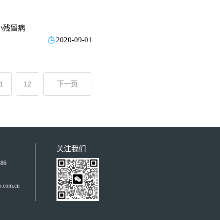
提供了思
小残留病
2020-09-01
1
12
下一页
关注我们
86
om.cn