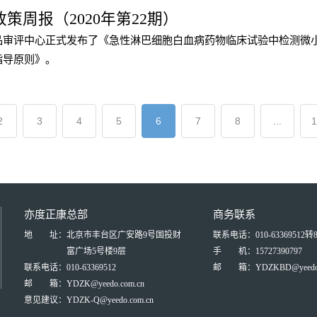
和解决办法、模型模拟的方法在研发过程中的应用，为儿科药的研发
策周报（2020年第22期）
品审评中心正式发布了《急性淋巴细胞白血病药物临床试验中检测微
指导原则》。
2
3
4
5
6
7
8
...
1
亦度正康总部
商务联系
地 址：
北京市丰台区广安路9号国投财
联系电话：010-63369512转8
富广场5号楼9层
手 机：15727390797
联系电话：
010-63369512
邮 箱：YDZKBD@yeedo.c
邮 箱：
YDZK@yeedo.com.cn
意见建议：
YDZK-Q@yeedo.com.cn