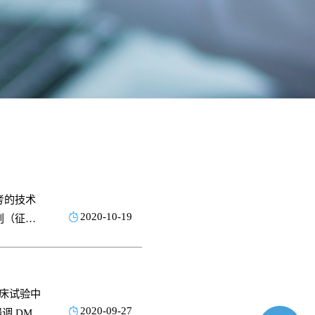
考的技术
2020-10-19
则（征求
选择和研
的疾病背
介绍了目
在临床试验中
验设计需
2020-09-27
调 DMC
的一般要