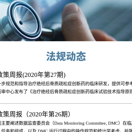
法规动态
策周报(2020年第27期)
一步规范和指导治疗绝经后骨质疏松症创新药的临床研发，提供可参
药审中心发布了《治疗绝经后骨质疏松症创新药临床试验技术指导原
）》。指导原则对治疗绝经后骨质疏松症创新药临床试验设计、终点
提出建议，主要包括以下内容：“概述”部分介绍了绝经后骨质疏松症
策周报（2020年第26期）
指导原则的撰写目的及适用范围；“临床试验设计的一般要求”部分，
要阐述数据监查委员会（Data Monitoring Committee, DMC）
此类品种临床研发的终点指标、探索性临床试验设计及确证性临床试
任务和组成，以及 DMC 运行过程中的操作规范和统计学考虑，并强
的问题；“安全性评价”部分，介绍了此类品种临床研发中安全性评价