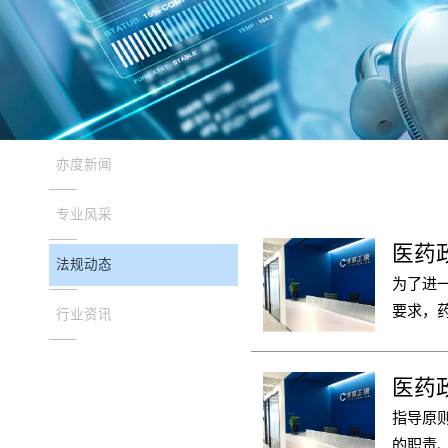
亦度新闻
专业风采
医药政
法规动态
为了进
要求，
行业资讯
意见稿
究人群
医药政
景及本
指导原则主
前对于
的职责、
要关注