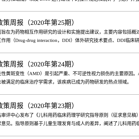
性以及对利益冲突的规避原则，旨在为申办者提供 DMC 建立与实施
基于目标人群和品种特点的特殊安全性考虑等。
以确保 DMC 的规范运作和顺利实施。指导原则主要适用于以支持药
策周报（2020年第25期）
的的关键性临床试验，也可供以非注册为目的的临床试验参考。
则旨在为药物相互作用研究的设计和实施提出建议，主要内容包括概述
用（Drug-drug interaction，DDI）体外研究技术要点、DDI临
告递交要求、说明书中阐述DDI有关信息的建议等，主要适用于化学
和中药民族药可参照执行。
策周报（2020年第24期）
关性黄斑变性（AMD）是引起严重、不可逆性视力损伤的主要原因。
未被满足的临床治疗学需求，该疾病已成为药物研发的热点领域。
策周报（2020年第23期）
品审评中心发布了《儿科用药临床药理学研究指导原则（征求意见稿
求意见。指导原则基于儿童生理发育与成人的差异，阐述了儿科用药
殊考量，明确了儿科用药研发过程中需开展的临床药理学研究，实际