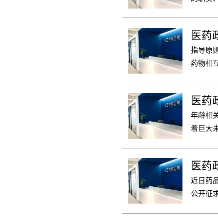
的独立
求以及
建议，
医药政
市为目
指导原
药物相互作
点、报
物制品
医药政
年龄相
着巨大
医药政
近日药
公开征
学的特