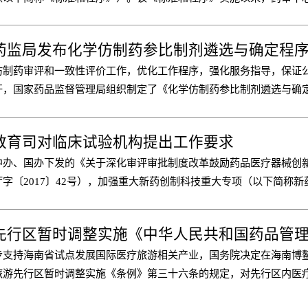
收到了一些反馈问题。针对存在的共性问题，药审中心组织起草了《
间安全性数据快速报告常见问答（1.0版）》，对于其中部分共性问题
药监局发布化学仿制药参比制剂遴选与确定程
澄清，供申请人/ CRO公司参考和遵循。
仿制药审评和一致性评价工作，优化工作程序，强化服务指导，保证
开，国家药品监督管理局组织制定了《化学仿制药参比制剂遴选与确
教育司对临床试验机构提出工作要求
中办、国办下发的《关于深化审评审批制度改革鼓励药品医疗器械创
字〔2017〕42号），加强重大新药创制科技重大专项（以下简称新
价技术平台建设课题管理，充分发挥试点示范作用，推动相关政策落
项实施管理办公室研究制定了《新药专项示范性药物临床评价技术平
先行区暂时调整实施《中华人民共和国药品管
要求》
步支持海南省试点发展国际医疗旅游相关产业，国务院决定在海南博
旅游先行区暂时调整实施《条例》第三十六条的规定，对先行区内医
需进口少量药品（不含疫苗）的申请，由海南省人民政府实施审批