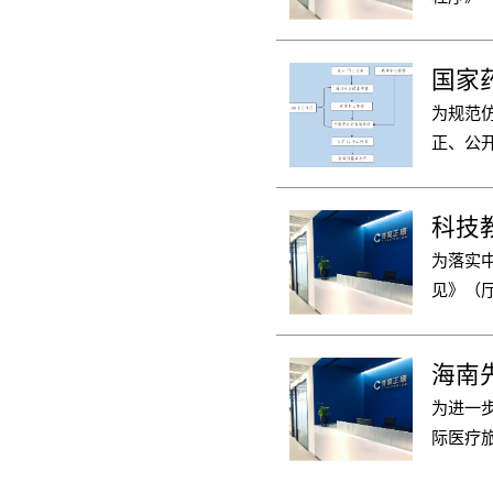
种途径
试验期
国家
一解释和
为规范
正、公
科技
为落实
见》（厅
临床评
新药专
海南
题工作
为进一
际医疗
临床急